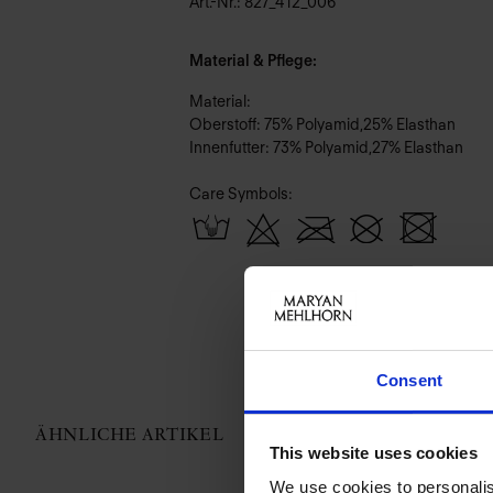
Art.-Nr.: 827_412_006
Material & Pflege:
Material:
Oberstoff: 75% Polyamid,25% Elasthan
Innenfutter: 73% Polyamid,27% Elasthan
Care Symbols:
Consent
ÄHNLICHE ARTIKEL
This website uses cookies
We use cookies to personalis