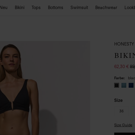
Neu
Bikini
Tops
Bottoms
Swimsuit
Beachwear
Look
HONESTY
BIKI
62,30 €
89
Farbe
bla
Size
36
Size Guide