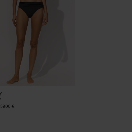
Y
P
159,00 €