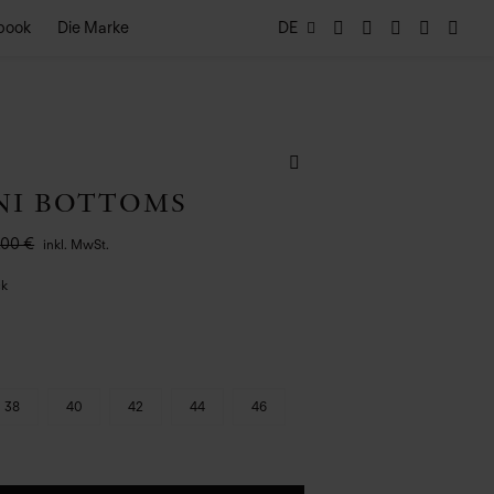
book
Die Marke
DE
NI BOTTOMS
,00 €
inkl. MwSt.
ck
38
40
42
44
46