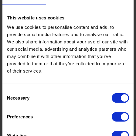
Passwort vergessen?
*Pflichtfeld
This website uses cookies
We use cookies to personalise content and ads, to
provide social media features and to analyse our traffic.
We also share information about your use of our site with
KONTO ANLEGEN
our social media, advertising and analytics partners who
may combine it with other information that you’ve
Lege ein neues Kundenkonto an und profitiere von vielen
Vorteilen.
provided to them or that they’ve collected from your use
of their services.
Registrieren
Consent
Necessary
Selection
Service
Preferences
Shopping
Statistics