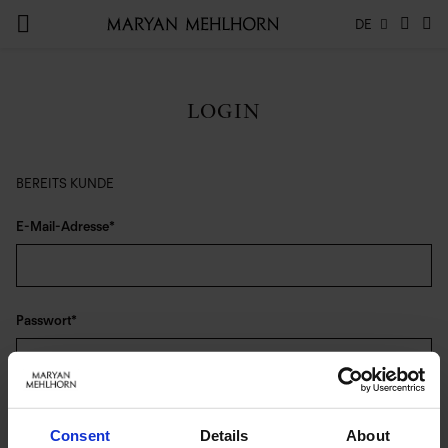
DE
LOGIN
BEREITS KUNDE
E-Mail-Adresse
Passwort
Anmelden
Consent
Details
About