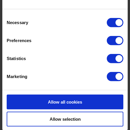
Upper: 72% Polyamid,28% Elasthan
Lining: 72% Polyamid,28% Elasthan
Consent
Care Symbols:
Necessary
Selection
Preferences
Statistics
ÄHNLICHE ARTIKEL
Marketing
Allow all cookies
Allow selection