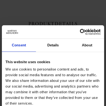
PRODUKTDETAILS
Beschreibung:
Consent
Details
About
Die Farben: uni. Die Aussage: klar. Die Schnitte: kompromisslos. Das
Material: anschmiegsam. Diese Basic-Serie zeigt sich neben dem
klassischen Schwarz in zwei neuen Farben. Der Trend-Ton „Lake“
This website uses cookies
vermittelt die Zuverlässigkeit einer Farbe, die Ruhe und Zuversicht
verspricht, das satte „Cranberry“ wirkt wie ein Energieschub für Körper
We use cookies to personalise content and ads, to
und Geist. Bikini-Hose im modischen High-Waist-Cut mit femininen
provide social media features and to analyse our traffic.
Raffungen.
We also share information about your use of our site with
Art.-Nr.: 368_504_818
our social media, advertising and analytics partners who
may combine it with other information that you’ve
provided to them or that they’ve collected from your use
Material & Pflege:
of their services.
Material: