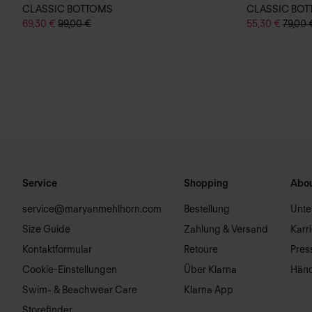
CLASSIC BOTTOMS
CLASSIC BO
69,30 €
99,00 €
55,30 €
79,00 
Service
Shopping
Abou
service@maryanmehlhorn.com
Bestellung
Unt
Size Guide
Zahlung & Versand
Karr
Kontaktformular
Retoure
Pres
Cookie-Einstellungen
Über Klarna
Händ
Swim- & Beachwear Care
Klarna App
Storefinder