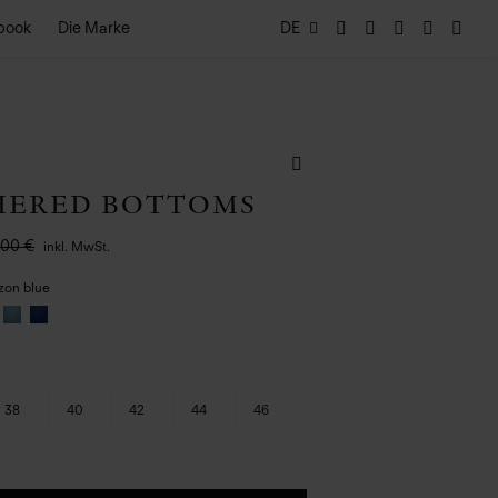
book
Die Marke
DE
HERED BOTTOMS
,00 €
inkl. MwSt.
zon blue
38
40
42
44
46