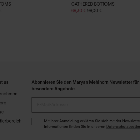
TTOMS
GATHERED BOTTOMS
€
69,30 €
99,00 €
t us
Abonnieren Sie den Maryan Mehlhorn Newsletter für e
besondere Angebote.
ernehmen
iere
se
lerbereich
Mit Ihrer Anmeldung erklären Sie sich mit der Newslet
Informationen finden Sie in unseren
Datenschutzbesti