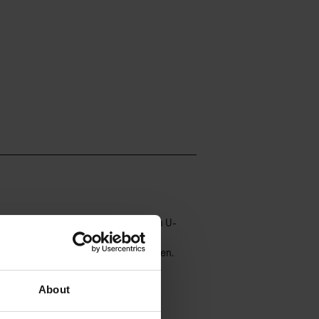
ichnet ein Signature-Accessoire: ein U-
teres Stilelement und schmeichelt in
, die die weibliche Silhouette betonen.
amid, 28% Elastan.
About