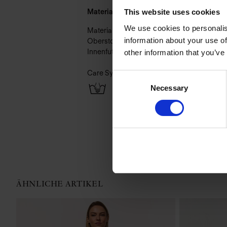
Material & Pflege:
This website uses cookies
We use cookies to personalis
Material:
information about your use of
Oberstoff: 72% Polyamid,28% Elasthan
Innenfutter: 72% Polyamid,28% Elasthan
other information that you’ve
Care Symbols:
Consent
Necessary
Selection
ÄHNLICHE ARTIKEL