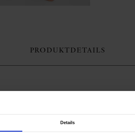
PRODUKTDETAILS
hren soften Konturen und hochwertigen Details. Alle 3 Modelle kennze
 tief-gezogenen Ausschnitt akzentuiert. Das tiefe Dekolleté ist ein wei
rführerischer, taillen-akzentuierender Look, unterstützt durch Raffungen
eblingsstücke. Bikini-Hose mit Raffung am Bund. Voll gefüttert. 72% Poly
Details