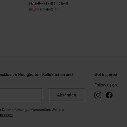
GATHERED BOTTOMS
69,30 €
99,00 €
xklusive Neuigkeiten, Kollektionen und
Get inspired
Follow us on:
Absenden
ter Datenerhebung einverstanden. Weitere
mmungen
.