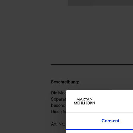
Beschreibung:
Die Modelle der NOS-Serie überzeugen mit i
Separator aus galvanisiertem Zamak, der den
besonderer Weise. Es entsteht ein dezent ve
Diese femininen Modelle sind langfristige Li
Consent
Art.-Nr.: 828_412_974