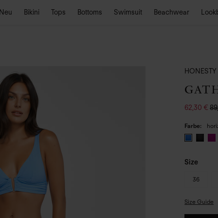
Neu
Bikini
Tops
Bottoms
Swimsuit
Beachwear
Look
HONESTY
GAT
62,30 €
89
Farbe
hori
Size
36
Size Guide