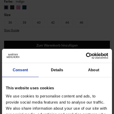
Farbe
indigo
Size
36
38
40
42
44
46
Size Guide
Zum Warenkorb hinzufügen
Sofort lieferbar | Versandbereit in 1-3 Werktagen
Consent
Details
About
PRODUKTDETAILS
This website uses cookies
Beschreibung:
We use cookies to personalise content and ads, to
provide social media features and to analyse our traffic.
In Elements zählt die Qualität des Moments: ein Stoff, der sich mit der
Trägerin bewegt.
We also share information about your use of our site with