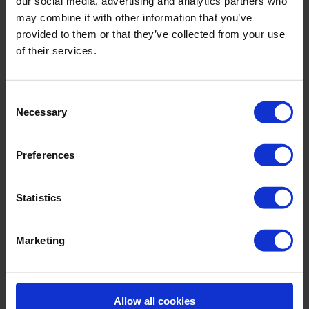
our social media, advertising and analytics partners who
Indigo – ein sattes, tiefes Blau von bleibendem Charakter.
may combine it with other information that you’ve
Voll gefüttert für optimalen Tragekomfort.
provided to them or that they’ve collected from your use
of their services.
Art.-Nr.: 368_504_040
Material & Pflege:
Consent
Necessary
Selection
Material:
Oberstoff: 72% Polyamid,28% Elasthan
Innenfutter: 72% Polyamid,28% Elasthan
Preferences
Care Symbols:
Statistics
Marketing
ÄHNLICHE ARTIKEL
Allow all cookies