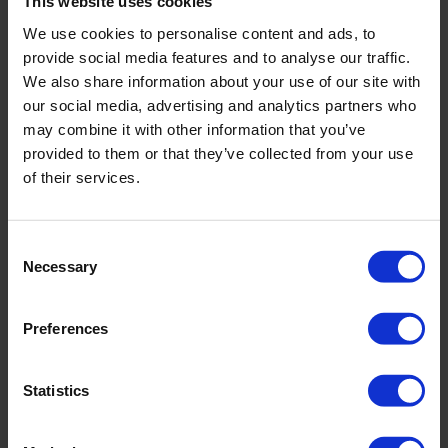
This website uses cookies
Honesty überzeugt mit ihren soften Konturen und hochwertigen Details.
We use cookies to personalise content and ads, to
3 Farben, passend für jede Saison: leuchtendes, fröhliches,
provide social media features and to analyse our traffic.
schmeichelndes Pink, softes Navy mit maritimem Charakter, Schwarz
We also share information about your use of our site with
als zeitloser Klassiker. Alle Modelle kennzeichnet ein Signature-
Accessoire: ein U aus galvanisiertem Metall am Ausschnitt. Das tiefe
our social media, advertising and analytics partners who
Dekolleté ist ein weiteres Stilelement und schmeichelt in besonderer
may combine it with other information that you’ve
Weise. Es entsteht ein dezent verführerischer Look, unterstützt durch
provided to them or that they’ve collected from your use
Raffungen, die die weibliche Silhouette betonen. Diese femininen
of their services.
Modelle können zu langfristigen Lieblingsstücken werden. Bikini-Top
mit herausnehmbaren Schaumschalen mit breiterem Unterbrust-Band
und tiefem Ausschnitt. Zier-Element am Dekolleté. Clip-Verschluss im
Rücken. Träger längenverstellbar, im Rücken abnehmbar für variable
Consent
Tragemöglichkeit. Brustfutter. 72% Polyamid, 28% Elastan.
Necessary
Selection
Art.-Nr.: 5023_412_044
Preferences
Material & Pflege:
Material:
Statistics
Oberstoff: 72% Polyamid,28% Elasthan
Innenfutter: 72% Polyamid,28% Elasthan