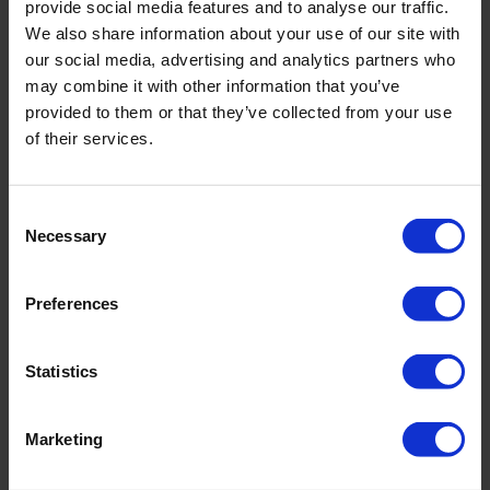
provide social media features and to analyse our traffic.
Souflée ist eine Hommage an Leichtigkeit – an Berührung, Ton und
We also share information about your use of our site with
Technik. Das federleichte, seidenweiche italienische Gewebe liegt kühl
our social media, advertising and analytics partners who
auf der Haut und trägt einen dezenten Glanz.
may combine it with other information that you’ve
Silk White – ein warmes, natürliches Weiß mit dezenter Luminosität,
provided to them or that they’ve collected from your use
luftig und still strahlend.
of their services.
Integrierter Bügel für optimalen Halt.
Art.-Nr.: 5240_707_776
Consent
Necessary
Selection
Material & Pflege:
Material:
Preferences
Oberstoff: 73% Polyamid,27% Elasthan
Innenfutter: 85% Polyamid,15% Elasthan
Statistics
Care Symbols:
Marketing