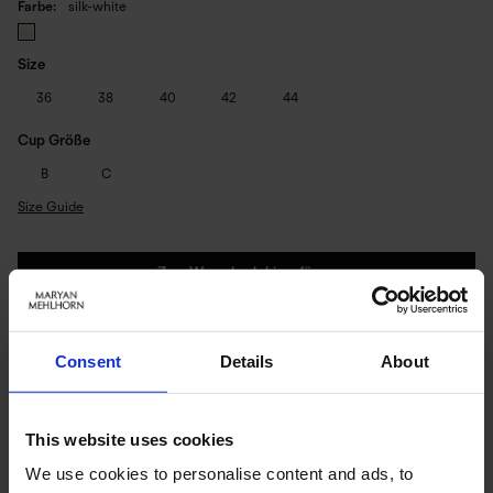
Farbe
silk-white
Size
36
38
40
42
44
Cup Größe
B
C
Size Guide
Zum Warenkorb hinzufügen
Sofort lieferbar | Versandbereit in 1-3 Werktagen
Consent
Details
About
PRODUKTDETAILS
This website uses cookies
We use cookies to personalise content and ads, to
Beschreibung: