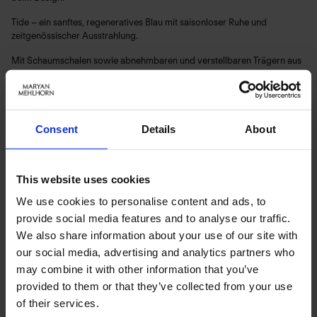
Tide – ein sanftes, regeneratives Blau mit saisonloser Ruhe und
zeitgenössischer Ausstrahlung.
Mit Schaumschalen sowie abnehmbaren und verstellbaren Trägern aus
nachhaltigem Stoff für angenehmen Komfort und flexible Passform.
Art.-Nr.: 5115_617_300
Consent
Details
About
Material & Pflege:
Material:
Oberstoff: 80% Polyamid,20% Elasthan
This website uses cookies
Innenfutter: 84% Polyamid,16% Elasthan
We use cookies to personalise content and ads, to
Care Symbols:
provide social media features and to analyse our traffic.
We also share information about your use of our site with
our social media, advertising and analytics partners who
may combine it with other information that you’ve
PRODUKTDETAILS
provided to them or that they’ve collected from your use
of their services.