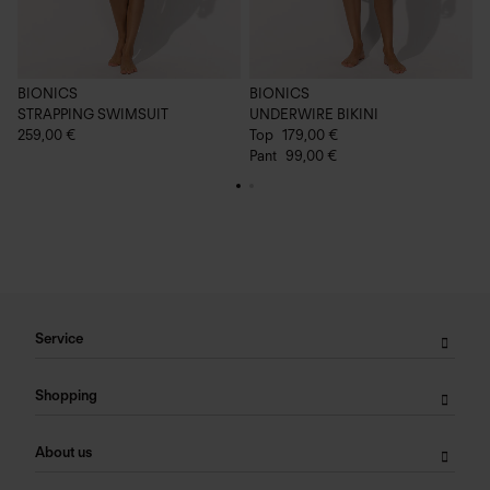
BIONICS
BIONICS
B
STRAPPING SWIMSUIT
UNDERWIRE BIKINI
C
259,00 €
Top
179,00 €
2
Pant
99,00 €
Service
Shopping
About us