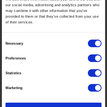
Grün und sandigem Creme, wie der goldene Dunst des späten
our social media, advertising and analytics partners who
Nachmittags an der Amalfiküste.
may combine it with other information that you’ve
Weitenvariabel für individuelle Passform. Voll gefüttert für optimalen
provided to them or that they’ve collected from your use
Tragekomfort.
of their services.
Art.-Nr.: 897_712_362
Consent
Material & Pflege:
Necessary
Selection
Material:
Oberstoff: 73% Polyamid,27% Elasthan
Preferences
Innenfutter: 73% Polyamid,27% Elasthan
Care Symbols:
Statistics
Marketing
WEITERE ARTIKEL