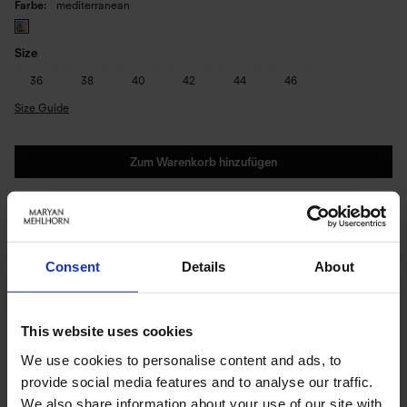
Farbe
mediterranean
Size
36
38
40
42
44
46
Size Guide
Zum Warenkorb hinzufügen
Sofort lieferbar | Versandbereit in 1-3 Werktagen
PRODUKTDETAILS
Consent
Details
About
This website uses cookies
Beschreibung:
We use cookies to personalise content and ads, to
Ein Strandtag an der Amalfiküste, verdichtet in Stoff und Schnitt.
provide social media features and to analyse our traffic.
Mediterranea – ein freudvolles Mosaik aus Mittelmeerblau, frischem
We also share information about your use of our site with