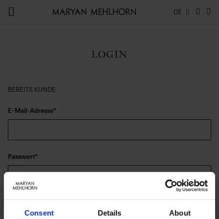
DE
LOGIN
BEREITS KUNDE
E-Mail-Adresse
Passwort
Anmelden
Consent
Details
About