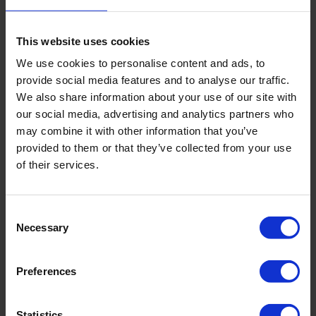
Passwort vergessen?
*Pflichtfeld
This website uses cookies
We use cookies to personalise content and ads, to
provide social media features and to analyse our traffic.
We also share information about your use of our site with
KONTO ANLEGEN
our social media, advertising and analytics partners who
may combine it with other information that you’ve
Lege ein neues Kundenkonto an und profitiere von vielen
Vorteilen.
provided to them or that they’ve collected from your use
of their services.
Registrieren
Consent
Necessary
Selection
Service
Preferences
Shopping
Statistics