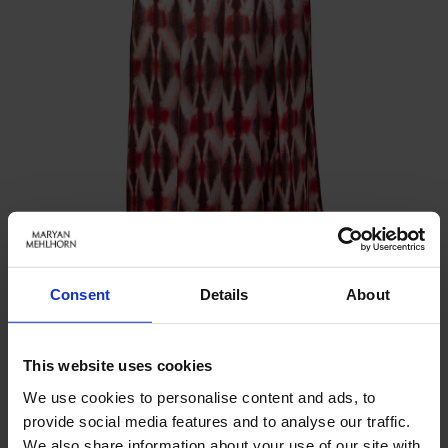
Consent
Details
About
SANGUINE
This website uses cookies
DRESS
Benachrichtigen Sie mich, wenn das Produkt auf Lager
We use cookies to personalise content and ads, to
ist
provide social media features and to analyse our traffic.
inkl. MwSt.
We also share information about your use of our site with