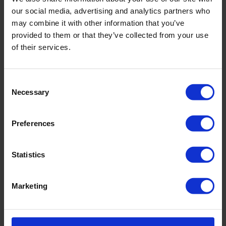
our social media, advertising and analytics partners who
may combine it with other information that you’ve
provided to them or that they’ve collected from your use
of their services.
PRODUKTDETAILS
Consent
Beschreibung:
Necessary
Selection
Art.-Nr.: M3017_616_713
Preferences
Material & Pflege:
Statistics
Material:
Oberstoff: 100% Viskose
Marketing
Care Symbols: