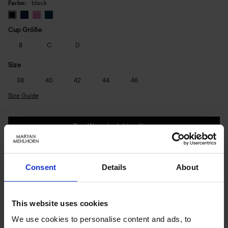
Farbe
black
Cup Größe
B
C
D
Size
38
40
42
44
46
Size Guide
Zum Warenkorb hinzufügen
Sofort lieferbar | Versandbereit in 1-3 Werktagen
Consent
Details
About
PRODUKTDETAILS
This website uses cookies
We use cookies to personalise content and ads, to
Beschreibung: