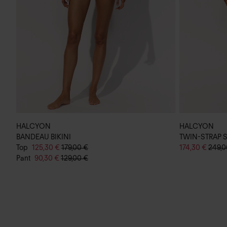
HALCYON
HALCYON
BANDEAU BIKINI
TWIN-STRAP 
Top
125,30 €
179,00 €
174,30 €
249,0
Pant
90,30 €
129,00 €