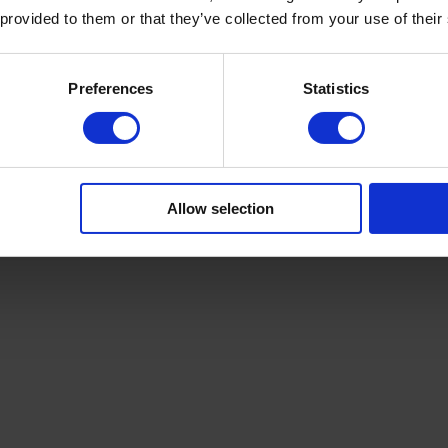
 provided to them or that they’ve collected from your use of their
Preferences
Statistics
rei Tops, drei Bottoms, unendlich kombinierbar.
me und Teal, das die Fülle des Dessins mit Zurückhaltung zur Geltung
Allow selection