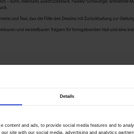
sich – kühn, dekorativ, ausdrucksstark. Paisley-Schwünge, wirbelnde 
uck.
me und Teal, das die Fülle des Dessins mit Zurückhaltung zur Geltung
aren und verstellbaren Trägern für formgebenden Halt und eine indi
Details
PRODUKTDETAILS
e content and ads, to provide social media features and to analy
 our site with our social media, advertising and analytics partn