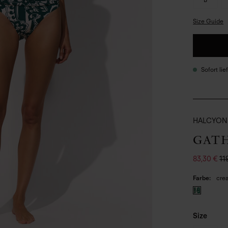
Size Guide
Sofort li
HALCYON
GAT
83,30 €
11
Farbe
cre
Size