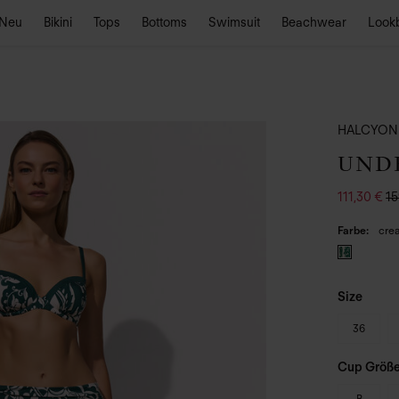
Neu
Bikini
Tops
Bottoms
Swimsuit
Beachwear
Look
HALCYON
UND
111,30 €
15
Farbe
cre
Size
36
Cup Größ
B