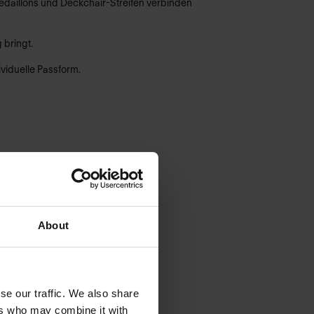
Medaillons und Deckchair-Streifen verbinden
 bringt.
viduelle Passform.
About
se our traffic. We also share
ers who may combine it with