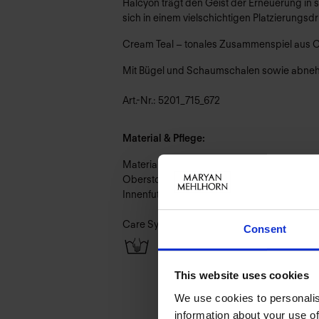
Halcyon trägt den Geist der Erneuerung in 
sich in einem vielschichtigen Platzierungsdr
Cream Teal – tonales Zusammenspiel aus Cre
Mit Bügel und Schaumschalen sowie abnehmb
Art.-Nr.: 5201_715_672
Material & Pflege:
Material:
Oberstoff: 73% Polyamid,27% Elasthan
Innenfutter: 88% Polyamid,12% Elasthan
Care Symbols:
Consent
This website uses cookies
We use cookies to personalis
information about your use of