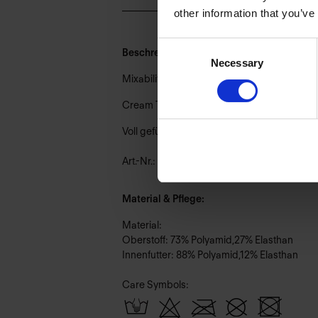
other information that you’ve
Consent
Beschreibung:
Necessary
Selection
Mixability ist das Herzstück von Halcyon – d
Cream Teal – tonales Zusammenspiel aus Cre
Voll gefüttert für optimalen Tragekomfort.
Art.-Nr.: 852_715_672
Material & Pflege:
Material:
Oberstoff: 73% Polyamid,27% Elasthan
Innenfutter: 88% Polyamid,12% Elasthan
Care Symbols: