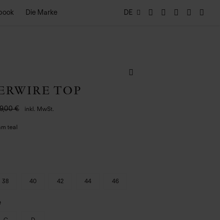
book
Die Marke
DE
ERWIRE TOP
9,00 €
inkl. MwSt.
am teal
38
40
42
44
46
e
C
D