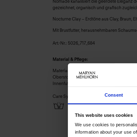
Nomade kanalisiert die geerdete Eleganz de
gezeichnet, organisch und grafisch zugleic
Nocturne Clay – Erdtöne aus Clay, Braun, E
Mit Brustfutter, herausnehmbaren Schaumsc
Art.-Nr.: 5026_717_684
Material & Pflege:
Material:
Oberstoff: 75% Polyamid,25% Elasthan
Innenfutter: 72% Polyamid,28% Elasthan
Consent
Care Symbols:
This website uses cookies
We use cookies to personalis
information about your use of