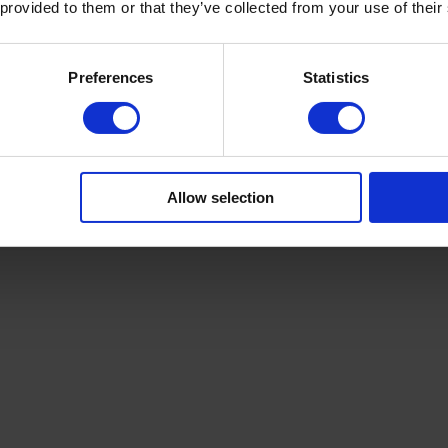
 provided to them or that they’ve collected from your use of their
Preferences
Statistics
r Präzision. Schildkröteneffekt-Hardware, marmoriert und poliert, unte
lfenbein und tiefem Nachtblau, wie mit der Hand gezeichnet.
Allow selection