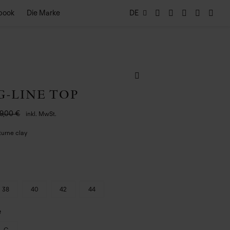
book
Die Marke
DE
-LINE TOP
9,00 €
inkl. MwSt.
turne clay
38
40
42
44
e
C