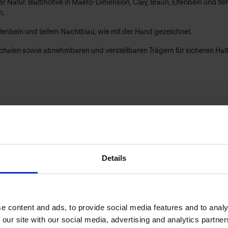
r Natur. Blattmotive in Makro-Dimension, Clay, Braun, Elfenbein und ti
h.
lfenbein und tiefem Nachtblau, wie mit der Hand gezeichnet.
halen sowie abnehmbaren und verstellbaren Trägern für sicheren Halt
Details
PRODUKTDETAILS
e content and ads, to provide social media features and to analy
 our site with our social media, advertising and analytics partn