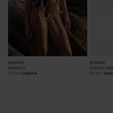
NOMADE
NOMADE
SWIMSUIT
CLASSIC SWI
174,30 €
249,00 €
174,30 €
249,0