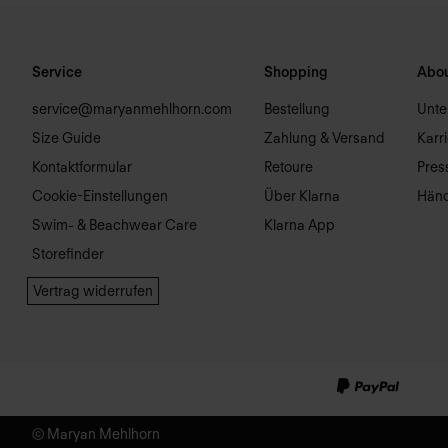
Service
Shopping
Abou
service@maryanmehlhorn.com
Bestellung
Unt
Size Guide
Zahlung & Versand
Karr
Kontaktformular
Retoure
Pres
Cookie-Einstellungen
Über Klarna
Händ
Swim- & Beachwear Care
Klarna App
Storefinder
Vertrag widerrufen
© Maryan Mehlhorn