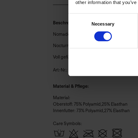
other information that you’ve
Consent
Beschreibung:
Necessary
Selection
Nomade verbindet Boho-Seele mit skulpturale
Nocturne Clay – Erdtöne aus Clay, Braun, E
Voll gefüttert für optimalen Tragekomfort.
Art.-Nr.: 889_717_684
Material & Pflege:
Material:
Oberstoff: 75% Polyamid,25% Elasthan
Innenfutter: 73% Polyamid,27% Elasthan
Care Symbols: