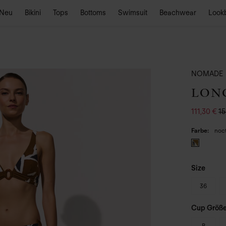
Neu
Bikini
Tops
Bottoms
Swimsuit
Beachwear
Look
NOMADE
LONG
111,30 €
15
Farbe
noc
Size
36
Cup Größ
B