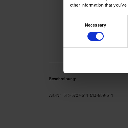
other information that you’ve
Consent
Necessary
Selection
Beschreibung:
Art.-Nr.: 513-5707-514_513-859-514