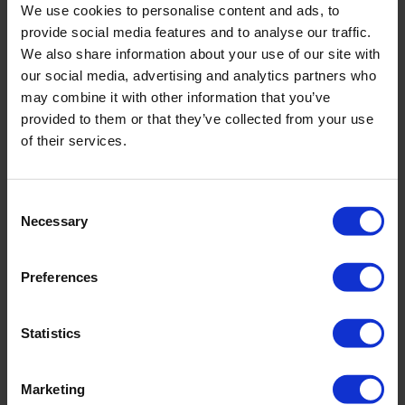
We use cookies to personalise content and ads, to
Florascape trägt den Geist von Ikat-Kunst und verblassten Vintage-
provide social media features and to analyse our traffic.
Stoffen in die Gegenwart. Dreidimensionale Textureinsätze aus
We also share information about your use of our site with
handgewebten Badegewebebändern erzählen von Handwerk und
Expertise.
our social media, advertising and analytics partners who
may combine it with other information that you’ve
Cream Black – ein malerisches Duochrom, so weich wie Aquarell und
provided to them or that they’ve collected from your use
so stark wie Kontrast.
of their services.
Träger längenverstellbar. Voll gefüttert für optimalen Tragekomfort.
Integrierter Bügel für optimalen Halt.
Consent
Art.-Nr.: 4312_704_052
Necessary
Selection
Material & Pflege:
Preferences
Material:
Oberstoff: 75% Polyamid,25% Elasthan
Innenfutter: 78% Polyamid,22% Elasthan
Statistics
Care Symbols:
Marketing