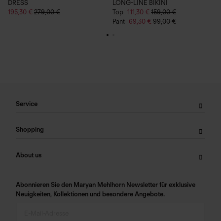
DRESS
LONG-LINE BIKINI
H
195,30 €
279,00 €
Top
111,30 €
159,00 €
1
Pant
69,30 €
99,00 €
Service
Shopping
About us
Abonnieren Sie den Maryan Mehlhorn Newsletter für exklusive
Neuigkeiten, Kollektionen und besondere Angebote.