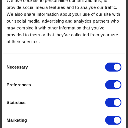
We use cookies to personalise content and ads, to
provide social media features and to analyse our traffic.
Palmaria bringt die Energie des Tropischen in eine verfeinerte
Formensprache. Goldene Metalltopstitchings fangen das Licht und
We also share information about your use of our site with
setzen einen dezenten, leuchtenden Akzent.
our social media, advertising and analytics partners who
may combine it with other information that you’ve
Crème Rouge – leuchtende Rottöne von Koralle bis Karmin über zartem
Creme, ausdrucksstark und ausgewogen.
provided to them or that they’ve collected from your use
of their services.
Träger längenverstellbar. Voll gefüttert für optimalen Tragekomfort.
Integrierter Bügel für optimalen Halt.
Art.-Nr.: 4314_706_573
Consent
Necessary
Selection
Material & Pflege:
Material:
Preferences
Oberstoff: 75% Polyamid,25% Elasthan
Innenfutter: 88% Polyamid,12% Elasthan
Statistics
Care Symbols:
Marketing