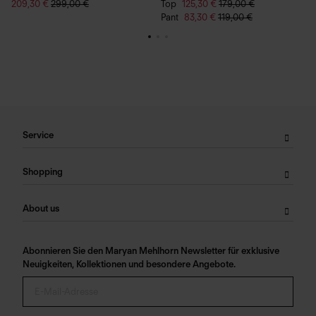
209,30 €
299,00 €
Top
125,30 €
179,00 €
T
Pant
83,30 €
119,00 €
P
Service
Shopping
About us
Abonnieren Sie den Maryan Mehlhorn Newsletter für exklusive
Neuigkeiten, Kollektionen und besondere Angebote.