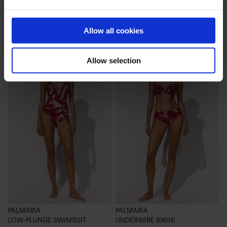
WEITERE ARTIKEL
Allow all cookies
Allow selection
PALMARIA
PALMARIA
P
LOW-PLUNGE SWIMSUIT
UNDERWIRE BIKINI
L