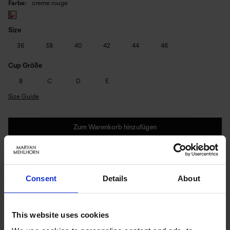
Farbe
creme rouge
Size
36
38
40
42
44
46
Cup Größe
B
C
D
E
Size Guide
Zum Warenkorb hinzufügen
Sofort lieferbar | Versandbereit in 1-3 Werktagen
Consent
Details
About
PRODUKTDETAILS
This website uses cookies
Beschreibung: