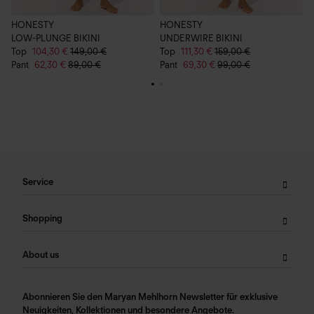
HONESTY
HONESTY
LOW-PLUNGE BIKINI
UNDERWIRE BIKINI
H
Top
104,30 €
149,00 €
Top
111,30 €
159,00 €
1
Pant
62,30 €
89,00 €
Pant
69,30 €
99,00 €
Service
Shopping
About us
Abonnieren Sie den Maryan Mehlhorn Newsletter für exklusive
Neuigkeiten, Kollektionen und besondere Angebote.