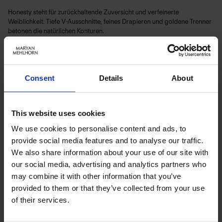
Honesty steht für zurückhaltende Zuversicht und verfeinerte
Weiblichkeit. Tiefe V-Ausschnitte, feines Drapieren und goldene Trenner
betonen die natürlichen Konturen.
Nocturne – ein sanftes, tiefes Blau mit einer Aura ruhiger Tiefe.
Träger abnehmbar und längenverstellbar. Voll gefüttert für optimalen
Tragekomfort. Integrierter Bügel für optimalen Halt.
Consent
Details
About
Art.-Nr.: 4840_412_641
This website uses cookies
Material & Pflege:
We use cookies to personalise content and ads, to
Material:
provide social media features and to analyse our traffic.
Oberstoff: 75% Polyamid,25% Elasthan
We also share information about your use of our site with
Innenfutter: 74% Polyamid,26% Elasthan
our social media, advertising and analytics partners who
Care Symbols:
may combine it with other information that you’ve
provided to them or that they’ve collected from your use
of their services.