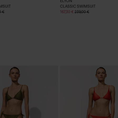
ELYON
MSUIT
CLASSIC SWIMSUIT
0 €
167,30 €
239,00 €