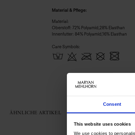
Material & Pflege:
Material:
Oberstoff: 72% Polyamid,28% Elasthan
Innenfutter: 84% Polyamid,16% Elasthan
Care Symbols:
Consent
ÄHNLICHE ARTIKEL
This website uses cookies
We use cookies to personalis