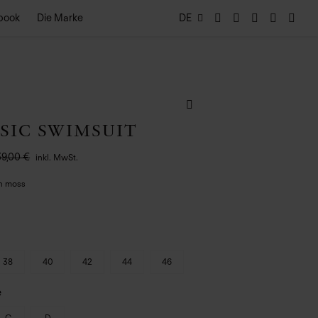
book
Die Marke
DE
SIC SWIMSUIT
39,00 €
inkl. MwSt.
in moss
38
40
42
44
46
e
C
D