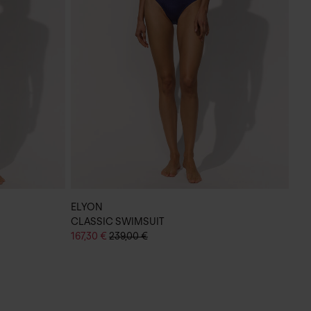
ELYON
TU
CLASSIC SWIMSUIT
125
167,30 €
239,00 €