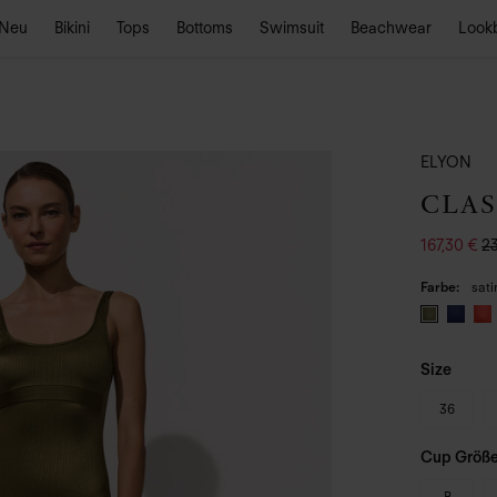
Neu
Bikini
Tops
Bottoms
Swimsuit
Beachwear
Look
ELYON
CLAS
167,30 €
2
Farbe
sat
Size
36
Cup Größ
B