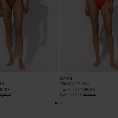
ELYON
INI
TRIANGLE BIKINI
9,00 €
Top
97,30 €
139,00 €
9,00 €
Pant
69,30 €
99,00 €