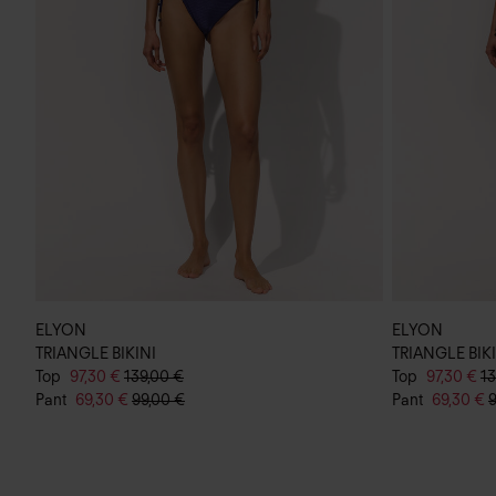
ELYON
ELYON
TRIANGLE BIKINI
TRIANGLE BIK
Top
97,30 €
139,00 €
Top
97,30 €
13
Pant
69,30 €
99,00 €
Pant
69,30 €
9