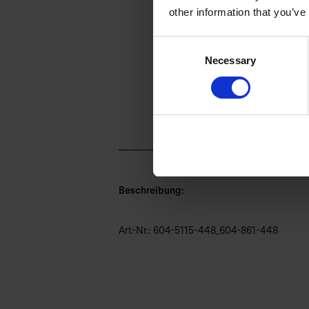
other information that you’ve
Consent
Necessary
Selection
Beschreibung:
Art.-Nr.: 604-5115-448_604-861-448