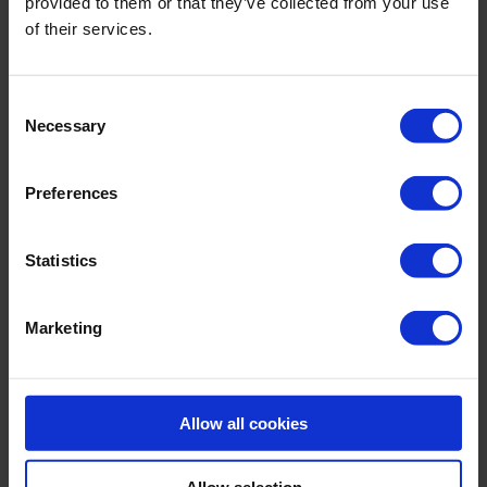
provided to them or that they’ve collected from your use
of their services.
Material & Pflege:
Material:
Consent
Oberstoff: 75% Polyamid,25% Elasthan
Innenfutter: 78% Polyamid,22% Elasthan
Necessary
Selection
Care Symbols:
Preferences
Statistics
ÄHNLICHE ARTIKEL
Marketing
Allow all cookies
Allow selection