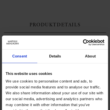
PRODUKTDETAILS
Beschreibung:
Die Modelle der NOS-Serie überzeugen mit ihren soften Konturen und
Consent
Details
About
hochwertigen Details. Alle 3 Modelle kennzeichnet ein Signature-
Accessoire: ein U-Separator aus galvanisiertem Zamak, der den tief-
gezogenen Ausschnitt akzentuiert. Das tiefe Dekolleté ist ein weiteres
Stilelement und schmeichelt in besonderer Weise. Es entsteht ein dezent
This website uses cookies
verführerischer, taillen-akzentuierender Look, unterstützt durch
Raffungen, die die weibliche Silhouette betonen. Diese femininen
We use cookies to personalise content and ads, to
Modelle sind langfristige Lieblingsstücke. Tief ausgeschnittenes Bikini-
provide social media features and to analyse our traffic.
Top mit dekorativem Separator am Dekolleté. Schaumschalen,
We also share information about your use of our site with
Brustfutter. Träger längenverstellbar, im Rücken abnehmbar für variable
Tragemöglichkeiten. 72% Polyamid, 28% Elastan.
our social media, advertising and analytics partners who
may combine it with other information that you’ve
Art.-Nr.: 5023_412_696