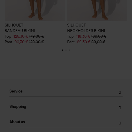
SILHOUET
SILHOUET
S
BANDEAU BIKINI
NECKHOLDER BIKINI
C
Top
125,30 €
179,00 €
Top
118,30 €
169,00 €
1
Pant
90,30 €
129,00 €
Pant
69,30 €
99,00 €
Service
Shopping
About us