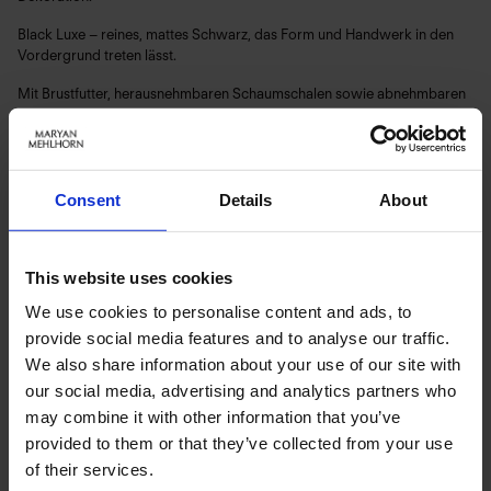
Black Luxe – reines, mattes Schwarz, das Form und Handwerk in den
Vordergrund treten lässt.
Mit Brustfutter, herausnehmbaren Schaumschalen sowie abnehmbaren
und verstellbaren Trägern für sicheren Halt und vielseitige
Anpassungsmöglichkeiten.
Art.-Nr.: 5280_716_807
Consent
Details
About
Material & Pflege:
Material:
This website uses cookies
Oberstoff: 75% Polyamid,25% Elasthan
We use cookies to personalise content and ads, to
Innenfutter: 73% Polyamid,27% Elasthan
provide social media features and to analyse our traffic.
Care Symbols:
We also share information about your use of our site with
our social media, advertising and analytics partners who
may combine it with other information that you’ve
provided to them or that they’ve collected from your use
PRODUKTDETAILS
of their services.