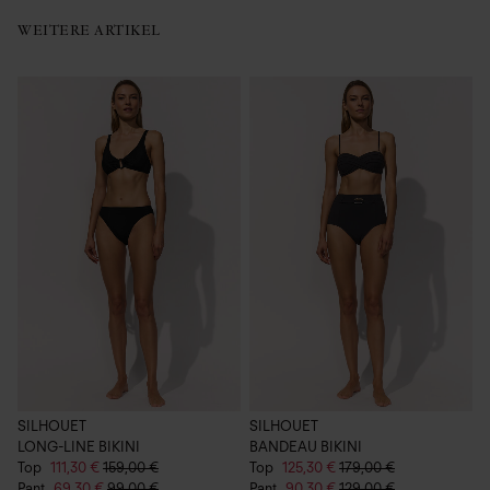
WEITERE ARTIKEL
SILHOUET
SILHOUET
S
LONG-LINE BIKINI
BANDEAU BIKINI
C
Top
111,30 €
159,00 €
Top
125,30 €
179,00 €
1
Pant
69,30 €
99,00 €
Pant
90,30 €
129,00 €