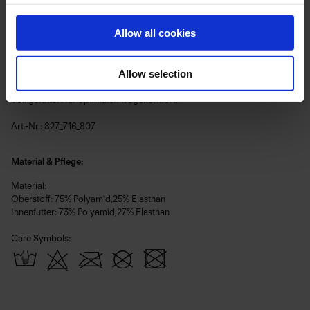
Beschreibung:
Silhouet arbeitet mit Proportion und Kontrast. Jede Linie ist gesetzt, um
Allow all cookies
die Silhouette zu tragen – nicht zu betonen.
Black Luxe – reines, mattes Schwarz, das Form und Handwerk in den
Allow selection
Vordergrund treten lässt.
Voll gefüttert für optimalen Tragekomfort.
Art.-Nr.: 827_716_807
Material & Pflege:
Material:
Oberstoff: 75% Polyamid,25% Elasthan
Innenfutter: 73% Polyamid,27% Elasthan
Care Symbols: