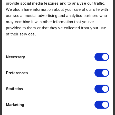
provide social media features and to analyse our traffic.
Black Luxe – reines, mattes Schwarz, das Form und Handwerk in den
We also share information about your use of our site with
Vordergrund treten lässt.
our social media, advertising and analytics partners who
may combine it with other information that you’ve
Integrierter Bügel für optimalen Halt
provided to them or that they’ve collected from your use
Art.-Nr.: 5183_716_807
of their services.
Material & Pflege:
Consent
Material:
Necessary
Selection
Oberstoff: 75% Polyamid,25% Elasthan
Innenfutter: 85% Polyamid,15% Elasthan
Preferences
Care Symbols:
Statistics
PRODUKTDETAILS
Marketing