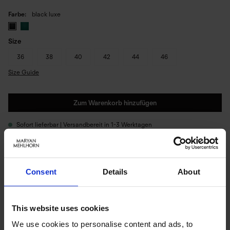
Farbe
black luxe
Size
36
38
40
42
44
46
Size Guide
Zum Warenkorb hinzufügen
Sofort lieferbar | Versandbereit in 1-3 Werktagen
PRODUKTDETAILS
Consent
Details
About
Beschreibung:
This website uses cookies
Silhouet arbeitet mit Proportion und Kontrast. Jede Linie ist gesetzt, um
We use cookies to personalise content and ads, to
die Silhouette zu tragen – nicht zu betonen.