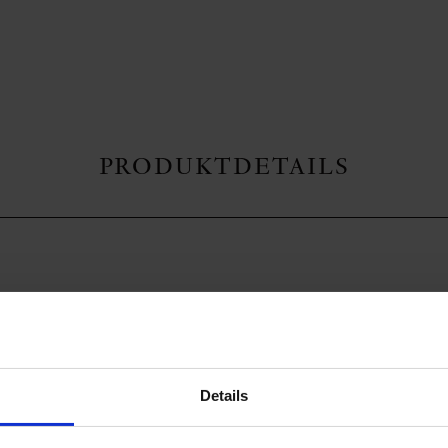
PRODUKTDETAILS
erstatement, die Expertise besonderer Schneiderkunst. Das softe Mater
gen, Rüschen und Drapés setzen ihren feinsinnigen Akzent, den die Un
 Raffinierte Raffungen im Front-Bereich sowie breitere Träger. Gefütter
Details