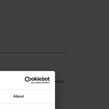
ial folgt dem Körper; die Schnitte
i-Farbtöne noch unterstreichen. Badeanzug
t.
About