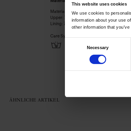
Material & Pflege:
This website uses cookies
Material:
We use cookies to personalis
Upper: 72% Polyamid,28% Elasthan
information about your use of
Lining: 72% Polyamid,28% Elasthan
other information that you’ve
Care Symbols:
Consent
Necessary
Selection
ÄHNLICHE ARTIKEL