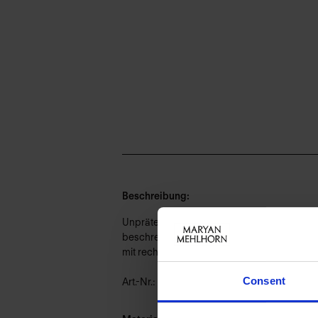
Beschreibung:
Unprätentiöses Wohlgefühl, langlebiges Und
beschreiben eine pure Silhouette; Fältelun
mit rechteckigem Ausschnitt und Softschalen.
Consent
Art.-Nr.: 4640_504_885