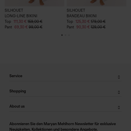
SILHOUET
SILHOUET
S
LONG-LINE BIKINI
BANDEAU BIKINI
N
Top
111,30 €
159,00 €
Top
125,30 €
179,00 €
T
Pant
69,30 €
99,00 €
Pant
90,30 €
129,00 €
P
Service
Shopping
About us
Abonnieren Sie den Maryan Mehlhorn Newsletter für exklusive
Neuigkeiten, Kollektionen und besondere Angebote.